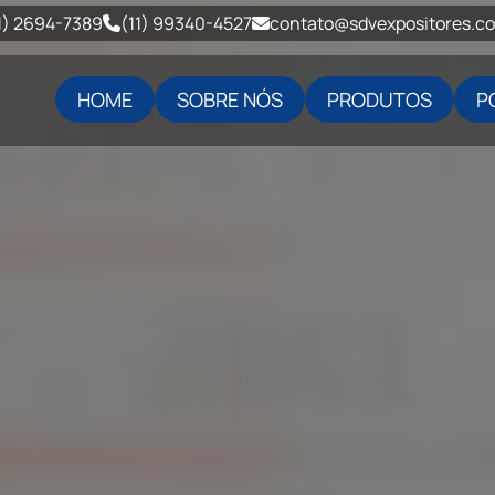
1) 2694-7389
(11) 99340-4527
contato@sdvexpositores.c
HOME
SOBRE NÓS
PRODUTOS
P