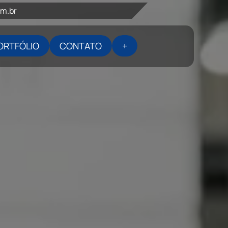
om.br
ORTFÓLIO
CONTATO
+