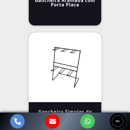
Gancheira Aramada com
Porta Placa
Gancheira Simples de
Chão com Ganchos
0%