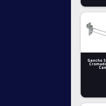
Gancho S
Cromado
Can