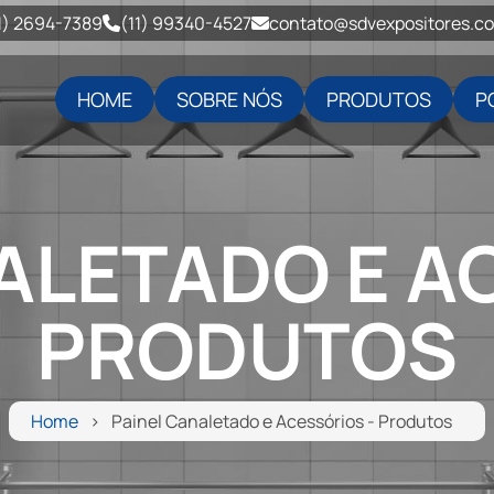
1) 2694-7389
(11) 99340-4527
contato@sdvexpositores.c
HOME
SOBRE NÓS
PRODUTOS
P
ALETADO E A
PRODUTOS
Home
Painel Canaletado e Acessórios - Produtos