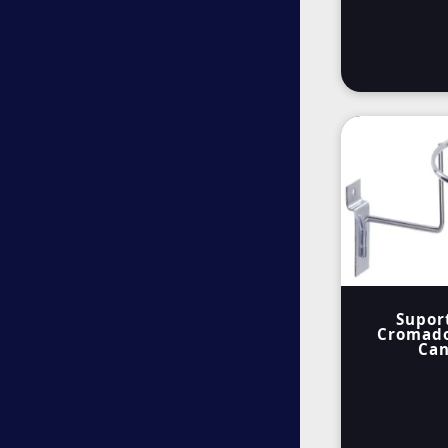
Supor
Cromado
Can