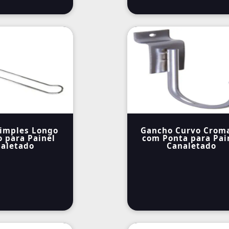
imples Longo
Gancho Curvo Crom
 para Painel
com Ponta para Pai
aletado
Canaletado