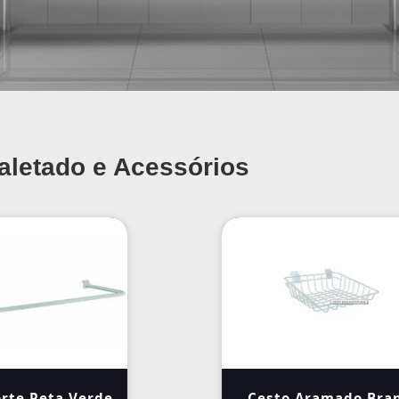
aletado e Acessórios
rte Reta Verde
Cesto Aramado Bra