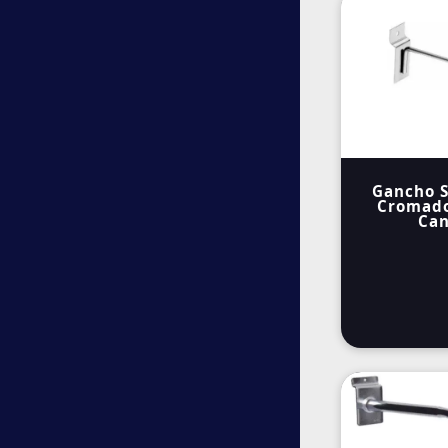
Gancho S
Cromado
Can