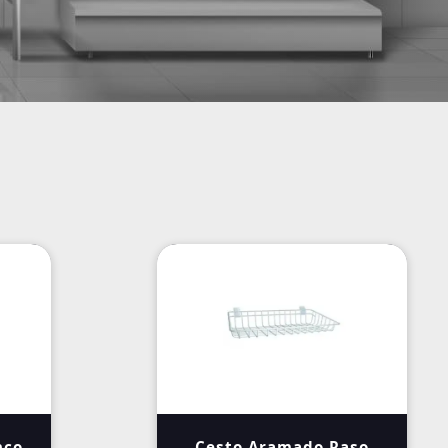
nco
Cesto Aramado Raso