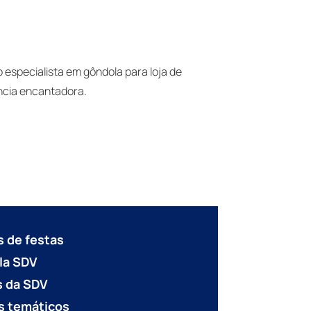
 especialista em gôndola para loja de
ncia encantadora.
s de festas
ela SDV
s da SDV
s temáticos