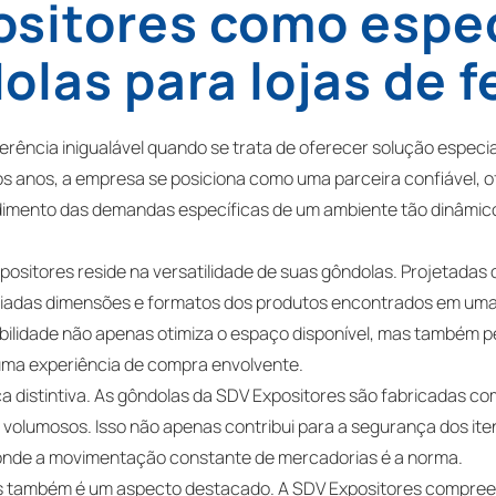
ositores como espec
olas para lojas de f
rência inigualável quando se trata de oferecer solução especia
os anos, a empresa se posiciona como uma parceira confiável, 
mento das demandas específicas de um ambiente tão dinâmico e
positores reside na versatilidade de suas gôndolas. Projetadas 
riadas dimensões e formatos dos produtos encontrados em uma 
xibilidade não apenas otimiza o espaço disponível, mas também 
 uma experiência de compra envolvente.
ca distintiva. As gôndolas da SDV Expositores são fabricadas co
 volumosos. Isso não apenas contribui para a segurança dos i
onde a movimentação constante de mercadorias é a norma.
as também é um aspecto destacado. A SDV Expositores compreen