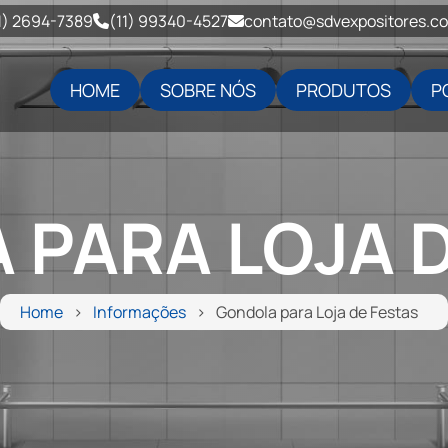
1) 2694-7389
(11) 99340-4527
contato@sdvexpositores.c
HOME
SOBRE NÓS
PRODUTOS
P
 PARA LOJA D
Home
Informações
Gondola para Loja de Festas