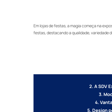
Em lojas de festas, a magia começa na expos
festas, destacando a qualidade, variedade 
2. A SDV E
3. Mod
4. Vant
5. Design 