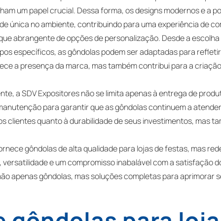
nham um papel crucial. Dessa forma, os designs modernos e a po
ade única no ambiente, contribuindo para uma experiência de 
eque abrangente de opções de personalização. Desde a escolha 
ipos específicos, as gôndolas podem ser adaptadas para refletir 
ece a presença da marca, mas também contribui para a criação
ente, a SDV Expositores não se limita apenas à entrega de prod
manutenção para garantir que as gôndolas continuem a atender 
a os clientes quanto à durabilidade de seus investimentos, mas
rnece gôndolas de alta qualidade para lojas de festas, mas red
ersatilidade e um compromisso inabalável com a satisfação do 
 não apenas gôndolas, mas soluções completas para aprimorar s
 gôndolas para loja